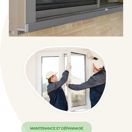
Transition intérieur-extérieur
Le
bloc-baie
avec
volet
motorisé
garantit une
occultation totale
Confort thermique et intimité
MAINTENANCE ET DÉPANNAGE