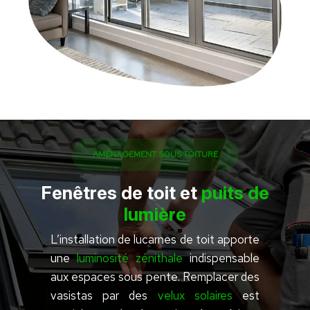
AMÉNAGEMENT SOUS TOITURE
Fenêtres de toit et
puits de
lumière
L’installation de lucarnes de toit apporte
une
luminosité zénithale
indispensable
aux espaces sous pente. Remplacer des
vasistas par des
velux solaires
est