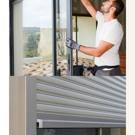
L’
ouverture oscillo-battante
permet une
aération
sécurisée
Finitions et personnalisation
La
baie coulissante
maximise la luminosité et
l’
apport solaire