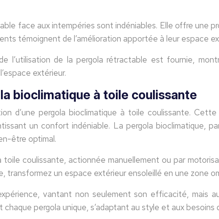
actable face aux intempéries sont indéniables. Elle offre une
lients témoignent de l’amélioration apportée à leur espace ex
e l’utilisation de la pergola rétractable est fournie, montr
l’espace extérieur.
la bioclimatique à toile coulissante
tion d’une pergola bioclimatique à toile coulissante. Cette 
ntissant un confort indéniable. La pergola bioclimatique, p
en-être optimal.
a toile coulissante, actionnée manuellement ou par motorisat
te, transformez un espace extérieur ensoleillé en une zone o
 expérience, vantant non seulement son efficacité, mais au
t chaque pergola unique, s’adaptant au style et aux besoins