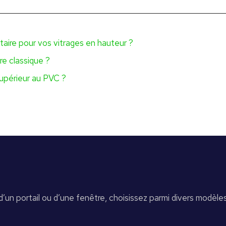
aire pour vos vitrages en hauteur ?
re classique ?
 supérieur au PVC ?
d’un portail ou d’une fenêtre, choisissez parmi divers modèle