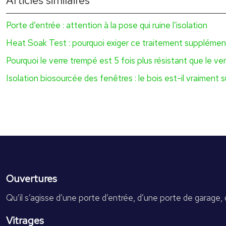
Articles similaires
Porte d’entrée : attention à la pose qui ruine l’isolation
Heat Soak Test : pourquoi exiger ce traitement supplément
Pourquoi le verre trempé est 5 fois plus résistant que le ver
Isolation biosourcée des fenêtres : le bois est-il vraiment
Ouvertures
Qu’il s’agisse d’une porte d’entrée, d’une porte de garage, 
Vitrages