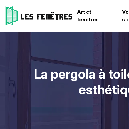
Art et
Vo
fenêtres
st
La pergola à toi
esthétiq