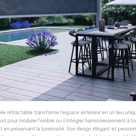
oile rétractable transforme l’espace extérieur en un lieu uni
oit pour moduler l’ombre ou s’intégrer harmonieusement à tou
ut en préservant la luminosité. Son design élégant et personn