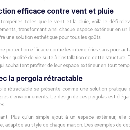
ction efficace contre vent et pluie
empéries telles que le vent et la pluie, voilà le défi relev
nements, transformant ainsi chaque espace extérieur en un li
ffre une solution esthétique pour tous les goûts.
une protection efficace contre les intempéries sans pour auta
ur qualité de vie suite à l’installation de cette structure. D
ui souhaitent profiter de leur espace extérieur en tout temp
ec la pergola rétractable
oile rétractable se présente comme une solution pratique e
ypes d’environnements. Le design de ces pergolas est élégan
es.
gant. Plus qu’un simple ajout à un espace extérieur, elle
nique, adaptée au style de chaque maison. Des exemples de d